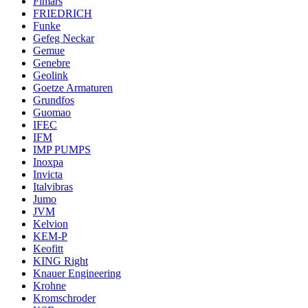
Fimars
FRIEDRICH
Funke
Gefeg Neckar
Gemue
Genebre
Geolink
Goetze Armaturen
Grundfos
Guomao
IFEC
IFM
IMP PUMPS
Inoxpa
Invicta
Italvibras
Jumo
JVM
Kelvion
KEM-P
Keofitt
KING Right
Knauer Engineering
Krohne
Kromschroder