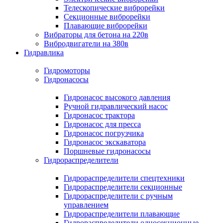
Телескопические виброрейки
Секционные виброрейки
Плавающие виброрейки
Вибраторы для бетона на 220в
Вибродвигатели на 380в
Гидравлика
Гидромоторы
Гидронасосы
Гидронасос высокого давления
Ручной гидравлический насос
Гидронасос трактора
Гидронасос для пресса
Гидронасос погрузчика
Гидронасос экскаватора
Поршневые гидронасосы
Гидрораспределители
Гидрораспределители спецтехники
Гидрораспределители секционные
Гидрораспределители с ручным
управлением
Гидрораспределители плавающие
Гидрораспределители односекционные