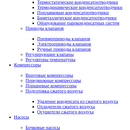
Термостатические конденсатоотводчики
Термодинамические конденсатоотводчики
Поплавковые конденсатоотводчики
Биметаллические конденсатоотводчики
Оборудование пароконденсатных систем
Приводы клапанов
Пневмоприводы клапанов
Электроприводы клапанов
Ручные приводы клапанов
Регулирующие клапаны
Регуляторы температуры
Компрессоры
Винтовые компрессоры
Передвижные компрессоры
Поршневые компрессоры
Подготовка сжатого воздуха
Удаление конденсата из сжатого воздуха
Охладители сжатого воздуха
Осушители сжатого воздуха
Насосы
Бочковые насосы