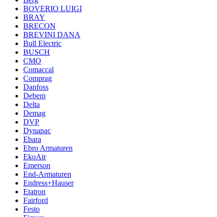
BOVERIO LUIGI
BRAY
BRECON
BREVINI DANA
Bull Electric
BUSCH
CMO
Comaccal
Comprag
Danfoss
Debem
Delta
Demag
DVP
Dynapac
Ebara
Ebro Armaturen
EkoAir
Emerson
End-Armaturen
Endress+Hauser
Etatron
Fairford
Festo