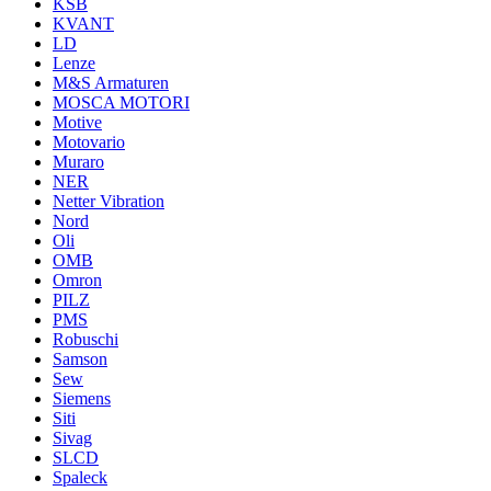
KSB
KVANT
LD
Lenze
M&S Armaturen
MOSCA MOTORI
Motive
Motovario
Muraro
NER
Netter Vibration
Nord
Oli
OMB
Omron
PILZ
PMS
Robuschi
Samson
Sew
Siemens
Siti
Sivag
SLCD
Spaleck