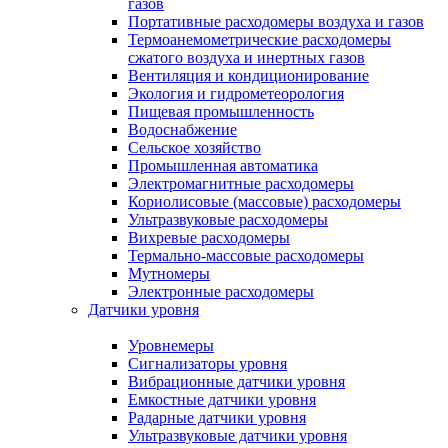
газов
Портативные расходомеры воздуха и газов
Термоанемометрические расходомеры
сжатого воздуха и инертных газов
Вентиляция и кондиционирование
Экология и гидрометеорология
Пищевая промышленность
Водоснабжение
Сельское хозяйство
Промышленная автоматика
Электромагнитные расходомеры
Кориолисовые (массовые) расходомеры
Ультразвуковые расходомеры
Вихревые расходомеры
Термально-массовые расходомеры
Мутномеры
Электронные расходомеры
Датчики уровня
Уровнемеры
Сигнализаторы уровня
Вибрационные датчики уровня
Емкостные датчики уровня
Радарные датчики уровня
Ультразвуковые датчики уровня