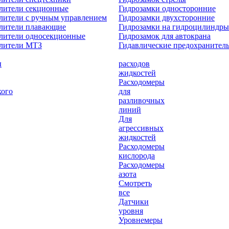
лители секционные
Гидрозамки односторонние
лители с ручным управлением
Гидрозамки двухсторонние
елители плавающие
Гидрозамки на гидроцилиндры
лители односекционные
Гидрозамок для автокрана
елители МТЗ
Гидавлические предохранител
ы
расходов
жидкостей
Расходомеры
кого
для
разливочных
линий
Для
агрессивных
жидкостей
Расходомеры
кислорода
Расходомеры
азота
Смотреть
все
Датчики
уровня
Уровнемеры