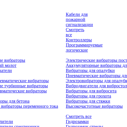
Кабели для
пожарной
сигнализации
Смотреть
все
Контроллеры
Программируемые
логические
ие вибраторы
Электрические вибраторы пост
ий молот
Аккумуляторные вибраторы дл
ватели
Вибраторы для опалубки
Пневматические вибраторы дл
евматические вибраторы
Электровибраторы для опалуб
ие турбинные вибраторы
Вибродвигатели для вибростол
вматические вибраторы
Вибраторы для вибросита
Вибраторы для грохота
оры для бетона
Вибраторы для стяжки
 вибраторы переменного тока
Высокочастотные вибраторы
Смотреть все
лители
Гидрозамки
лители спецтехники
Гидрозамок стрелы