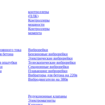
контроллеры
(ПЛК)
Контроллеры
мощности
Контроллеры
момента
оянного тока
Виброрейки
я бетона
Бензиновые виброрейки
Электрические виброрейки
я опалубки
Телескопические виброрейки
ки
Секционные виброрейки
а
Плавающие виброрейки
Вибраторы для бетона на 220в
Вибродвигатели на 380в
Редукционные клапаны
Электромагниты
Катушки