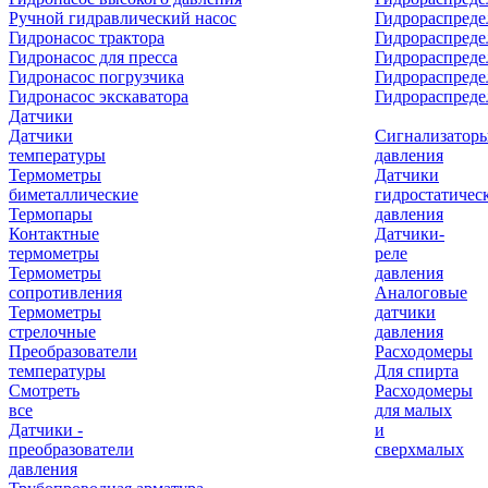
Ручной гидравлический насос
Гидрораспреде
Гидронасос трактора
Гидрораспреде
Гидронасос для пресса
Гидрораспред
Гидронасос погрузчика
Гидрораспреде
Гидронасос экскаватора
Гидрораспред
Датчики
Датчики
Сигнализатор
температуры
давления
Термометры
Датчики
биметаллические
гидростатичес
Термопары
давления
Контактные
Датчики-
термометры
реле
Термометры
давления
сопротивления
Аналоговые
Термометры
датчики
стрелочные
давления
Преобразователи
Расходомеры
температуры
Для спирта
Смотреть
Расходомеры
все
для малых
Датчики -
и
преобразователи
сверхмалых
давления