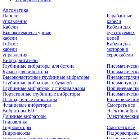
Автоматика
Панели
Барабанные
управления
кабели
Кабели
Кабели для
Высокотемпературные
буксируемых
кабели
цепей
Гибкие
Кабели для
кабели
моторов и
управления
сервокабели
Вибродвигатели
Глубинные вибраторы для бетона
Пневматическ
Булава для вибратора
Пневматическ
Высокочастотные глубинные вибраторы
Пневмостряхи
Глубинные вибраторы с булавой
Пневмопушки
Глубинные вибраторы с гибким валом
Поршневые пн
Портативные глубинные вибраторы
Пневматическ
Площадочные вибраторы
Роликовые пне
Фланцевые вибраторы
Смотреть все
Вибраторы FD
Электровибрат
Длинные вибраторы
Электрические
Гидравлика
Гидромоторы
Смотреть все
Гидронасосы
Гидрораспреде
Гидронасос высокого давления
Гидрораспреде