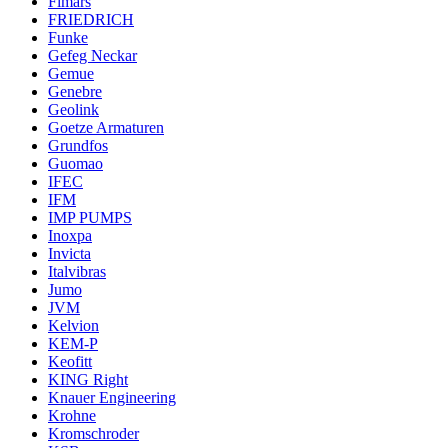
Fimars
FRIEDRICH
Funke
Gefeg Neckar
Gemue
Genebre
Geolink
Goetze Armaturen
Grundfos
Guomao
IFEC
IFM
IMP PUMPS
Inoxpa
Invicta
Italvibras
Jumo
JVM
Kelvion
KEM-P
Keofitt
KING Right
Knauer Engineering
Krohne
Kromschroder