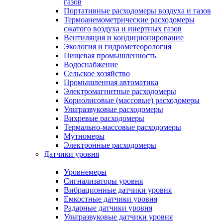
газов
Портативные расходомеры воздуха и газов
Термоанемометрические расходомеры
сжатого воздуха и инертных газов
Вентиляция и кондиционирование
Экология и гидрометеорология
Пищевая промышленность
Водоснабжение
Сельское хозяйство
Промышленная автоматика
Электромагнитные расходомеры
Кориолисовые (массовые) расходомеры
Ультразвуковые расходомеры
Вихревые расходомеры
Термально-массовые расходомеры
Мутномеры
Электронные расходомеры
Датчики уровня
Уровнемеры
Сигнализаторы уровня
Вибрационные датчики уровня
Емкостные датчики уровня
Радарные датчики уровня
Ультразвуковые датчики уровня