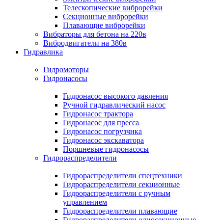
Телескопические виброрейки
Секционные виброрейки
Плавающие виброрейки
Вибраторы для бетона на 220в
Вибродвигатели на 380в
Гидравлика
Гидромоторы
Гидронасосы
Гидронасос высокого давления
Ручной гидравлический насос
Гидронасос трактора
Гидронасос для пресса
Гидронасос погрузчика
Гидронасос экскаватора
Поршневые гидронасосы
Гидрораспределители
Гидрораспределители спецтехники
Гидрораспределители секционные
Гидрораспределители с ручным
управлением
Гидрораспределители плавающие
Гидрораспределители односекционные