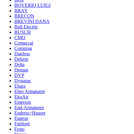
BOVERIO LUIGI
BRAY
BRECON
BREVINI DANA
Bull Electric
BUSCH
CMO
Comaccal
Comprag
Danfoss
Debem
Delta
Demag
DVP
Dynapac
Ebara
Ebro Armaturen
EkoAir
Emerson
End-Armaturen
Endress+Hauser
Etatron
Fairford
Festo