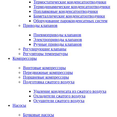
Термостатические конденсатоотводчики
Термодинамические конденсатоотводчики
Поплавковые конденсатоотводчики
Биметаллические конденсатоотводчики
Оборудование пароконденсатных систем
Приводы клапанов
Пневмоприводы клапанов
Электроприводы клапанов
Ручные приводы клапанов
Регулирующие клапаны
Регуляторы температуры
Компрессоры
Винтовые компрессоры
Передвижные компрессоры
Поршневые компрессоры
Подготовка сжатого воздуха
Удаление конденсата из сжатого воздуха
Охладители сжатого воздуха
Осушители сжатого воздуха
Насосы
Бочковые насосы