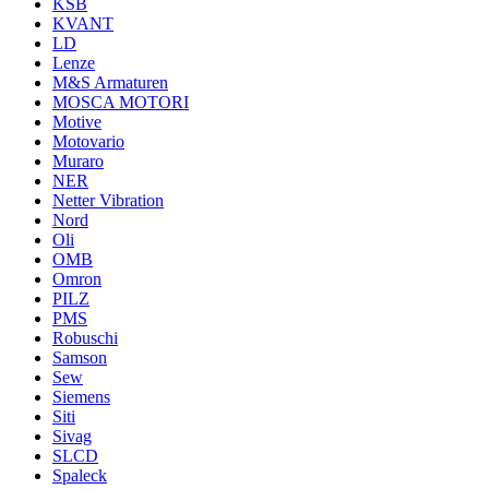
KSB
KVANT
LD
Lenze
M&S Armaturen
MOSCA MOTORI
Motive
Motovario
Muraro
NER
Netter Vibration
Nord
Oli
OMB
Omron
PILZ
PMS
Robuschi
Samson
Sew
Siemens
Siti
Sivag
SLCD
Spaleck