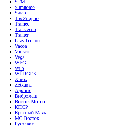
STM
Sumitomo
Swep
Tos Znojmo
Tramec
Transtecno
Tranter
Uras Techno
Vacon
Varisco
Vega
WEG
Wilo
WÜRGES
Xurox
Zetkama
Адонис
Вибромаш
Восток Мотор
КПСР
Красный Маяк
МО Восток
Русэлком