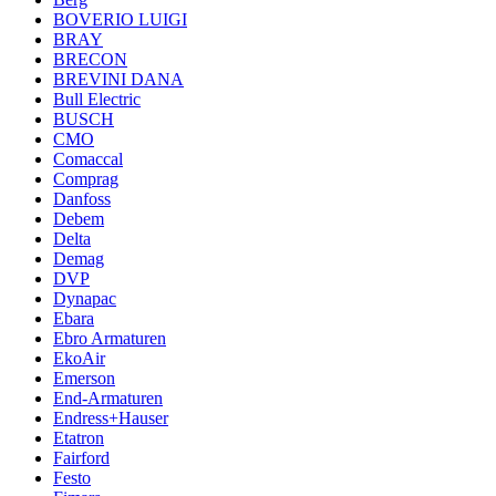
BOVERIO LUIGI
BRAY
BRECON
BREVINI DANA
Bull Electric
BUSCH
CMO
Comaccal
Comprag
Danfoss
Debem
Delta
Demag
DVP
Dynapac
Ebara
Ebro Armaturen
EkoAir
Emerson
End-Armaturen
Endress+Hauser
Etatron
Fairford
Festo