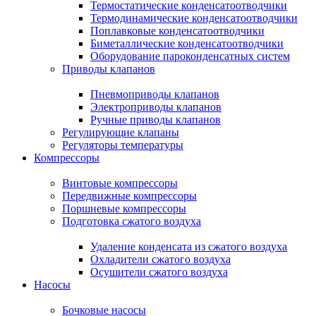
Термостатические конденсатоотводчики
Термодинамические конденсатоотводчики
Поплавковые конденсатоотводчики
Биметаллические конденсатоотводчики
Оборудование пароконденсатных систем
Приводы клапанов
Пневмоприводы клапанов
Электроприводы клапанов
Ручные приводы клапанов
Регулирующие клапаны
Регуляторы температуры
Компрессоры
Винтовые компрессоры
Передвижные компрессоры
Поршневые компрессоры
Подготовка сжатого воздуха
Удаление конденсата из сжатого воздуха
Охладители сжатого воздуха
Осушители сжатого воздуха
Насосы
Бочковые насосы