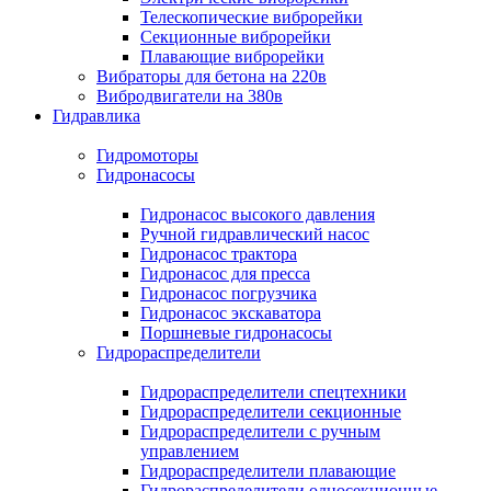
Телескопические виброрейки
Секционные виброрейки
Плавающие виброрейки
Вибраторы для бетона на 220в
Вибродвигатели на 380в
Гидравлика
Гидромоторы
Гидронасосы
Гидронасос высокого давления
Ручной гидравлический насос
Гидронасос трактора
Гидронасос для пресса
Гидронасос погрузчика
Гидронасос экскаватора
Поршневые гидронасосы
Гидрораспределители
Гидрораспределители спецтехники
Гидрораспределители секционные
Гидрораспределители с ручным
управлением
Гидрораспределители плавающие
Гидрораспределители односекционные