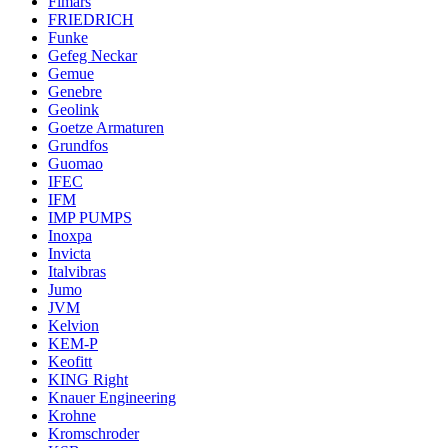
Fimars
FRIEDRICH
Funke
Gefeg Neckar
Gemue
Genebre
Geolink
Goetze Armaturen
Grundfos
Guomao
IFEC
IFM
IMP PUMPS
Inoxpa
Invicta
Italvibras
Jumo
JVM
Kelvion
KEM-P
Keofitt
KING Right
Knauer Engineering
Krohne
Kromschroder