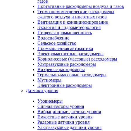
газов
Портативные расходомеры воздуха и газов
Термоанемометрические расходомеры
сжатого воздуха и инертных газов
Вентиляция и кондиционирование
Экология и гидрометеорология
Пищевая промышленность
Водоснабжение
Сельское хозяйство
Промышленная автоматика
Электромагнитные расходомеры
Кориолисовые (массовые) расходомеры
Ультразвуковые расходомеры
Вихревые расходомеры
Термально-массовые расходомеры
Мутномеры
Электронные расходомеры
Датчики уровня
Уровнемеры
Сигнализаторы уровня
Вибрационные датчики уровня
Емкостные датчики уровня
Радарные датчики уровня
Ультразвуковые датчики уровня