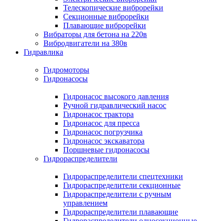
Телескопические виброрейки
Секционные виброрейки
Плавающие виброрейки
Вибраторы для бетона на 220в
Вибродвигатели на 380в
Гидравлика
Гидромоторы
Гидронасосы
Гидронасос высокого давления
Ручной гидравлический насос
Гидронасос трактора
Гидронасос для пресса
Гидронасос погрузчика
Гидронасос экскаватора
Поршневые гидронасосы
Гидрораспределители
Гидрораспределители спецтехники
Гидрораспределители секционные
Гидрораспределители с ручным
управлением
Гидрораспределители плавающие
Гидрораспределители односекционные