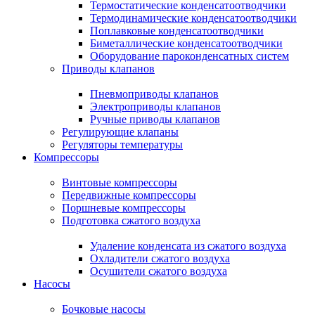
Термостатические конденсатоотводчики
Термодинамические конденсатоотводчики
Поплавковые конденсатоотводчики
Биметаллические конденсатоотводчики
Оборудование пароконденсатных систем
Приводы клапанов
Пневмоприводы клапанов
Электроприводы клапанов
Ручные приводы клапанов
Регулирующие клапаны
Регуляторы температуры
Компрессоры
Винтовые компрессоры
Передвижные компрессоры
Поршневые компрессоры
Подготовка сжатого воздуха
Удаление конденсата из сжатого воздуха
Охладители сжатого воздуха
Осушители сжатого воздуха
Насосы
Бочковые насосы