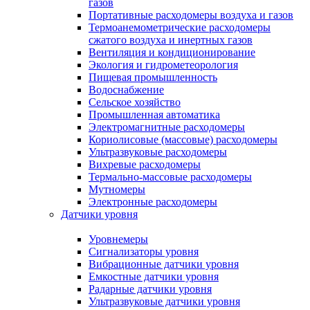
газов
Портативные расходомеры воздуха и газов
Термоанемометрические расходомеры
сжатого воздуха и инертных газов
Вентиляция и кондиционирование
Экология и гидрометеорология
Пищевая промышленность
Водоснабжение
Сельское хозяйство
Промышленная автоматика
Электромагнитные расходомеры
Кориолисовые (массовые) расходомеры
Ультразвуковые расходомеры
Вихревые расходомеры
Термально-массовые расходомеры
Мутномеры
Электронные расходомеры
Датчики уровня
Уровнемеры
Сигнализаторы уровня
Вибрационные датчики уровня
Емкостные датчики уровня
Радарные датчики уровня
Ультразвуковые датчики уровня