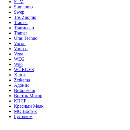
STM
Sumitomo
Swep
Tos Znojmo
Tramec
Transtecno
Tranter
Uras Techno
Vacon
Varisco
Vega
WEG
Wilo
WÜRGES
Xurox
Zetkama
Адонис
Вибромаш
Восток Мотор
КПСР
Красный Маяк
МО Восток
Русэлком