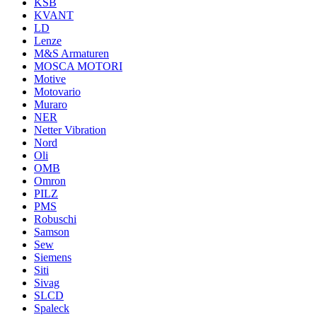
KSB
KVANT
LD
Lenze
M&S Armaturen
MOSCA MOTORI
Motive
Motovario
Muraro
NER
Netter Vibration
Nord
Oli
OMB
Omron
PILZ
PMS
Robuschi
Samson
Sew
Siemens
Siti
Sivag
SLCD
Spaleck