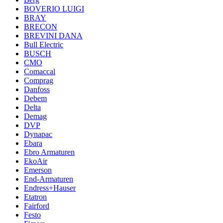
BOVERIO LUIGI
BRAY
BRECON
BREVINI DANA
Bull Electric
BUSCH
CMO
Comaccal
Comprag
Danfoss
Debem
Delta
Demag
DVP
Dynapac
Ebara
Ebro Armaturen
EkoAir
Emerson
End-Armaturen
Endress+Hauser
Etatron
Fairford
Festo