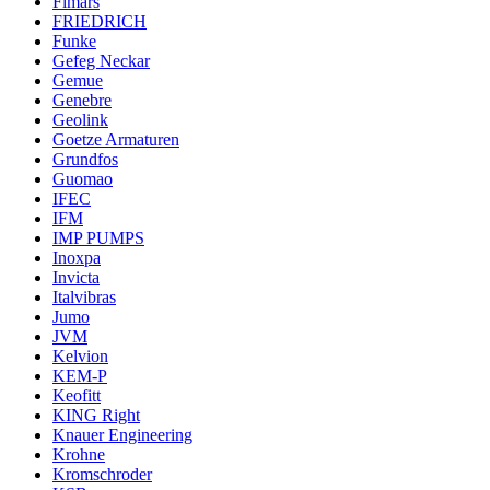
Fimars
FRIEDRICH
Funke
Gefeg Neckar
Gemue
Genebre
Geolink
Goetze Armaturen
Grundfos
Guomao
IFEC
IFM
IMP PUMPS
Inoxpa
Invicta
Italvibras
Jumo
JVM
Kelvion
KEM-P
Keofitt
KING Right
Knauer Engineering
Krohne
Kromschroder