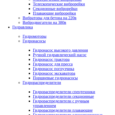
Телескопические виброрейки
Секционные виброрейки
Плавающие виброрейки
Вибраторы для бетона на 220в
Вибродвигатели на 380в
Гидравлика
Гидромоторы
Гидронасосы
Гидронасос высокого давления
Ручной гидравлический насос
Гидронасос трактора
Гидронасос для пресса
Гидронасос погрузчика
Гидронасос экскаватора
Поршневые гидронасосы
Гидрораспределители
Гидрораспределители спецтехники
Гидрораспределители секционные
Гидрораспределители с ручным
управлением
Гидрораспределители плавающие
Гидрораспределители односекционные