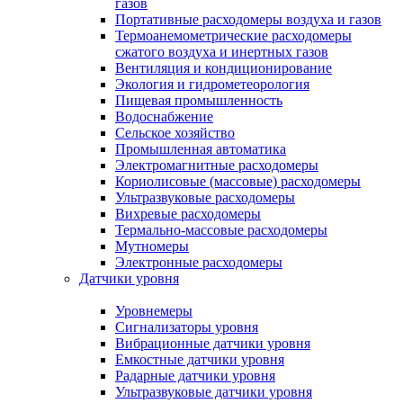
газов
Портативные расходомеры воздуха и газов
Термоанемометрические расходомеры
сжатого воздуха и инертных газов
Вентиляция и кондиционирование
Экология и гидрометеорология
Пищевая промышленность
Водоснабжение
Сельское хозяйство
Промышленная автоматика
Электромагнитные расходомеры
Кориолисовые (массовые) расходомеры
Ультразвуковые расходомеры
Вихревые расходомеры
Термально-массовые расходомеры
Мутномеры
Электронные расходомеры
Датчики уровня
Уровнемеры
Сигнализаторы уровня
Вибрационные датчики уровня
Емкостные датчики уровня
Радарные датчики уровня
Ультразвуковые датчики уровня