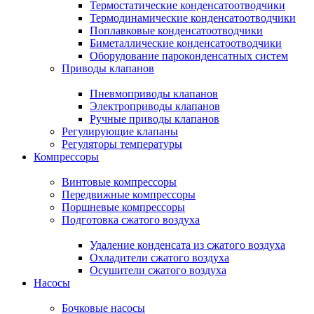
Термостатические конденсатоотводчики
Термодинамические конденсатоотводчики
Поплавковые конденсатоотводчики
Биметаллические конденсатоотводчики
Оборудование пароконденсатных систем
Приводы клапанов
Пневмоприводы клапанов
Электроприводы клапанов
Ручные приводы клапанов
Регулирующие клапаны
Регуляторы температуры
Компрессоры
Винтовые компрессоры
Передвижные компрессоры
Поршневые компрессоры
Подготовка сжатого воздуха
Удаление конденсата из сжатого воздуха
Охладители сжатого воздуха
Осушители сжатого воздуха
Насосы
Бочковые насосы