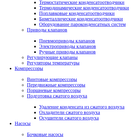
Термостатические конденсатоотводчики
Термодинамические конденсатоотводчики
Поплавковые конденсатоотводчики
Биметаллические конденсатоотводчики
Оборудование пароконденсатных систем
Приводы клапанов
Пневмоприводы клапанов
Электроприводы клапанов
Ручные приводы клапанов
Регулирующие клапаны
Регуляторы температуры
Компрессоры
Винтовые компрессоры
Передвижные компрессоры
Поршневые компрессоры
Подготовка сжатого воздуха
Удаление конденсата из сжатого воздуха
Охладители сжатого воздуха
Осушители сжатого воздуха
Насосы
Бочковые насосы