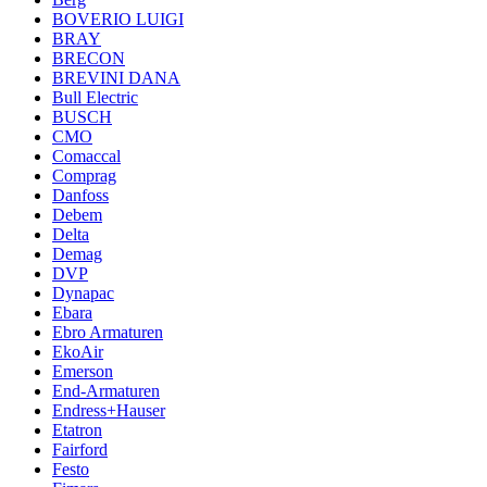
BOVERIO LUIGI
BRAY
BRECON
BREVINI DANA
Bull Electric
BUSCH
CMO
Comaccal
Comprag
Danfoss
Debem
Delta
Demag
DVP
Dynapac
Ebara
Ebro Armaturen
EkoAir
Emerson
End-Armaturen
Endress+Hauser
Etatron
Fairford
Festo