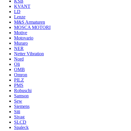
KSB
KVANT
LD
Lenze
M&S Armaturen
MOSCA MOTORI
Motive
Motovario
Muraro
NER
Netter Vibration
Nord
Oli
OMB
Omron
PILZ
PMS
Robuschi
Samson
Sew
Siemens
Siti
Sivag
SLCD
Spaleck