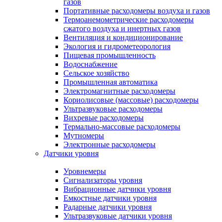
газов
Портативные расходомеры воздуха и газов
Термоанемометрические расходомеры
сжатого воздуха и инертных газов
Вентиляция и кондиционирование
Экология и гидрометеорология
Пищевая промышленность
Водоснабжение
Сельское хозяйство
Промышленная автоматика
Электромагнитные расходомеры
Кориолисовые (массовые) расходомеры
Ультразвуковые расходомеры
Вихревые расходомеры
Термально-массовые расходомеры
Мутномеры
Электронные расходомеры
Датчики уровня
Уровнемеры
Сигнализаторы уровня
Вибрационные датчики уровня
Емкостные датчики уровня
Радарные датчики уровня
Ультразвуковые датчики уровня