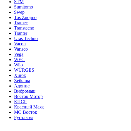
STM
Sumitomo
Swep
Tos Znojmo
Tramec
Transtecno
Tranter
Uras Techno
Vacon
Varisco
Vega
WEG
Wilo
WÜRGES
Xurox
Zetkama
Адонис
Вибромаш
Восток Мотор
КПСР
Красный Маяк
МО Восток
Русэлком