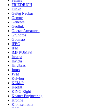
Fimars
FRIEDRICH
Funke
Gefeg Neckar
Gemue
Genebre
Geolink
Goetze Armaturen
Grundfos
Guomao
IFEC
IFM
IMP PUMPS
Inoxpa
Invicta
Italvibras
Jumo
JVM
Kelvion
KEM-P
Keofitt
KING Right
Knauer Engineering
Krohne
Kromschroder