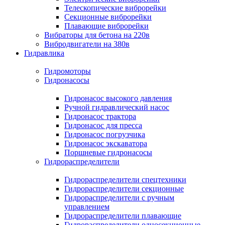
Телескопические виброрейки
Секционные виброрейки
Плавающие виброрейки
Вибраторы для бетона на 220в
Вибродвигатели на 380в
Гидравлика
Гидромоторы
Гидронасосы
Гидронасос высокого давления
Ручной гидравлический насос
Гидронасос трактора
Гидронасос для пресса
Гидронасос погрузчика
Гидронасос экскаватора
Поршневые гидронасосы
Гидрораспределители
Гидрораспределители спецтехники
Гидрораспределители секционные
Гидрораспределители с ручным
управлением
Гидрораспределители плавающие
Гидрораспределители односекционные