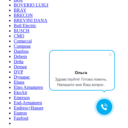
BOVERIO LUIGI
BRAY
BRECON
BREVINI DANA
Bull Electric
BUSCH
CMO
Comaccal
Comprag
Danfoss
Debem
Delta
Demag
DVP
Ольга
Dynapac
Здравствуйте! Готова помочь.
Ebara
Напишите мне Ваш вопрос.
Ebro Armaturen
EkoAir
Emerson
End-Armaturen
Endress+Hauser
Etatron
Fairford