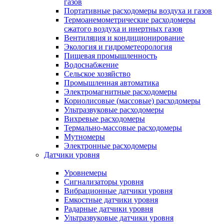
газов
Портативные расходомеры воздуха и газов
Термоанемометрические расходомеры
сжатого воздуха и инертных газов
Вентиляция и кондиционирование
Экология и гидрометеорология
Пищевая промышленность
Водоснабжение
Сельское хозяйство
Промышленная автоматика
Электромагнитные расходомеры
Кориолисовые (массовые) расходомеры
Ультразвуковые расходомеры
Вихревые расходомеры
Термально-массовые расходомеры
Мутномеры
Электронные расходомеры
Датчики уровня
Уровнемеры
Сигнализаторы уровня
Вибрационные датчики уровня
Емкостные датчики уровня
Радарные датчики уровня
Ультразвуковые датчики уровня