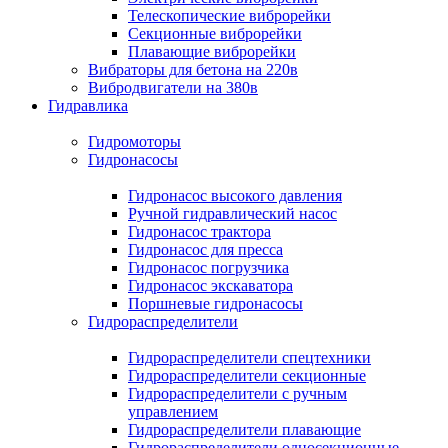
Телескопические виброрейки
Секционные виброрейки
Плавающие виброрейки
Вибраторы для бетона на 220в
Вибродвигатели на 380в
Гидравлика
Гидромоторы
Гидронасосы
Гидронасос высокого давления
Ручной гидравлический насос
Гидронасос трактора
Гидронасос для пресса
Гидронасос погрузчика
Гидронасос экскаватора
Поршневые гидронасосы
Гидрораспределители
Гидрораспределители спецтехники
Гидрораспределители секционные
Гидрораспределители с ручным
управлением
Гидрораспределители плавающие
Гидрораспределители односекционные