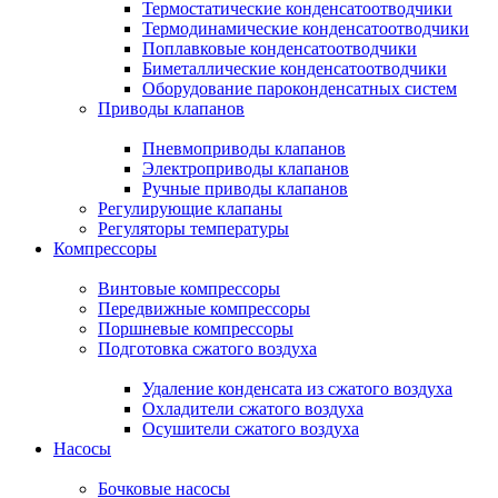
Термостатические конденсатоотводчики
Термодинамические конденсатоотводчики
Поплавковые конденсатоотводчики
Биметаллические конденсатоотводчики
Оборудование пароконденсатных систем
Приводы клапанов
Пневмоприводы клапанов
Электроприводы клапанов
Ручные приводы клапанов
Регулирующие клапаны
Регуляторы температуры
Компрессоры
Винтовые компрессоры
Передвижные компрессоры
Поршневые компрессоры
Подготовка сжатого воздуха
Удаление конденсата из сжатого воздуха
Охладители сжатого воздуха
Осушители сжатого воздуха
Насосы
Бочковые насосы