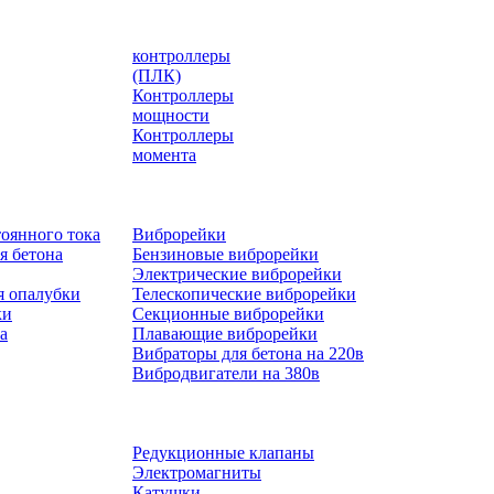
контроллеры
(ПЛК)
Контроллеры
мощности
Контроллеры
момента
оянного тока
Виброрейки
я бетона
Бензиновые виброрейки
Электрические виброрейки
я опалубки
Телескопические виброрейки
ки
Секционные виброрейки
а
Плавающие виброрейки
Вибраторы для бетона на 220в
Вибродвигатели на 380в
Редукционные клапаны
Электромагниты
Катушки