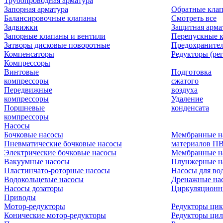
Трубопроводная арматура
Запорная арматура
Обратные кла
Балансировочные клапаны
Смотреть все
Задвижки
Защитная арма
Запорные клапаны и вентили
Перепускные 
Затворы дисковые поворотные
Предохраните
Компенсаторы
Редукторы (ре
Компрессоры
Винтовые
Подготовка
компрессоры
сжатого
Передвижные
воздуха
компрессоры
Удаление
Поршневые
конденсата
компрессоры
Насосы
Бочковые насосы
Мембранные н
Пневматические бочковые насосы
материалов П
Электрические бочковые насосы
Мембранные н
Вакуумные насосы
Плунжерные н
Пластинчато-роторные насосы
Насосы для во
Водокольцевые насосы
Дренажные нас
Насосы дозаторы
Циркуляционн
Приводы
Мотор-редукторы
Редукторы ци
Конические мотор-редукторы
Редукторы ци