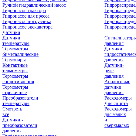
Ручной гидравлический насос
Гидрораспреде
Гидронасос трактора
Гидрораспреде
Гидронасос для пресса
Гидрораспред
Гидронасос погрузчика
Гидрораспреде
Гидронасос экскаватора
Гидрораспред
Датчики
Датчики
Сигнализатор
температуры
давления
Термометры
Датчики
биметаллические
гидростатичес
Термопары
давления
Контактные
Датчики-
термометры
реле
Термометры
давления
сопротивления
Аналоговые
Термометры
датчики
стрелочные
давления
Преобразователи
Расходомеры
температуры
Для спирта
Смотреть
Расходомеры
все
для малых
Датчики -
и
преобразователи
сверхмалых
давления