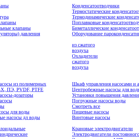
паны
Конденсатоотводчики
Термостатические конденсато
тура
Термодинамические конденсат
клапаны
Поплавковые конденсатоотвод
льные клапаны
Биметаллические конденсатоо
гуляторы) давления
Оборудование пароконденсатн
из сжатого
воздуха
Охладители
сжатого
воздуха
асосы из полимерных
Шкаф управления насосами и 
ВХ, ПЭ, PVDF, PTFE
Центробежные насосы для вод
асосы-дозаторы
Установки повышения давлени
асосы
Погружные насосы воды
ды
Смотреть все
осы для воды
Пищевые насосы
ые насосы дл воды
Винтовые насосы
клоидальные
Крановые электродвигатели
линдрические
Электродвигатели постоянного