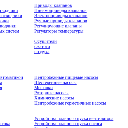
Приводы клапанов
отводчики
Пневмоприводы клапанов
оотводчики
Электроприводы клапанов
чики
Ручные приводы клапанов
тводчики
Регулирующие клапаны
ых систем
Регуляторы температуры
Осушители
сжатого
воздуха
автоматикой
Центробежные пищевые насосы
ы
Шестеренные насосы
я
Мешалки
Роторные насосы
Химические насосы
Центробежные герметичные насосы
Устройства плавного пуска вентилятора
 тока
Устройства плавного пуска насоса