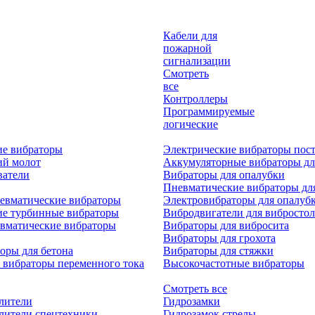
Кабели для
пожарной
сигнализации
Смотреть
все
Контроллеры
Программируемые
логические
ие вибраторы
Электрические вибраторы пост
ий молот
Аккумуляторные вибраторы дл
ватели
Вибраторы для опалубки
Пневматические вибраторы дл
евматические вибраторы
Электровибраторы для опалуб
ие турбинные вибраторы
Вибродвигатели для вибростол
вматические вибраторы
Вибраторы для вибросита
Вибраторы для грохота
оры для бетона
Вибраторы для стяжки
 вибраторы переменного тока
Высокочастотные вибраторы
Смотреть все
лители
Гидрозамки
лители спецтехники
Гидрозамок стрелы