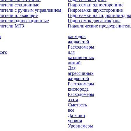
лители секционные
Гидрозамки односторонние
лители с ручным управлением
Гидрозамки двухсторонние
елители плавающие
Гидрозамки на гидроцилиндры
лители односекционные
Гидрозамок для автокрана
елители МТЗ
Гидавлические предохранител
ы
расходов
жидкостей
Расходомеры
кого
для
разливочных
линий
Для
агрессивных
жидкостей
Расходомеры
кислорода
Расходомеры
азота
Смотреть
все
Датчики
уровня
Уровнемеры