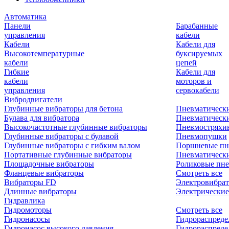
Автоматика
Панели
Барабанные
управления
кабели
Кабели
Кабели для
Высокотемпературные
буксируемых
кабели
цепей
Гибкие
Кабели для
кабели
моторов и
управления
сервокабели
Вибродвигатели
Глубинные вибраторы для бетона
Пневматическ
Булава для вибратора
Пневматическ
Высокочастотные глубинные вибраторы
Пневмостряхи
Глубинные вибраторы с булавой
Пневмопушки
Глубинные вибраторы с гибким валом
Поршневые пн
Портативные глубинные вибраторы
Пневматическ
Площадочные вибраторы
Роликовые пне
Фланцевые вибраторы
Смотреть все
Вибраторы FD
Электровибрат
Длинные вибраторы
Электрические
Гидравлика
Гидромоторы
Смотреть все
Гидронасосы
Гидрораспреде
Гидронасос высокого давления
Гидрораспреде